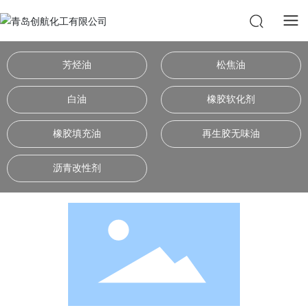
芳烃油
松焦油
白油
橡胶软化剂
橡胶填充油
再生胶无味油
沥青改性剂